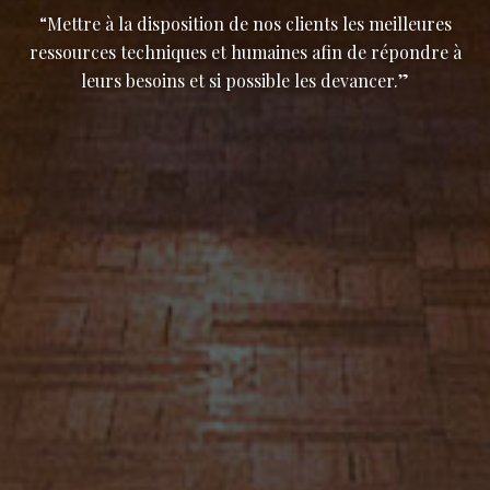
“Mettre à la disposition de nos clients les meilleures
ressources techniques et humaines afin de répondre à
leurs besoins et si possible les devancer.”