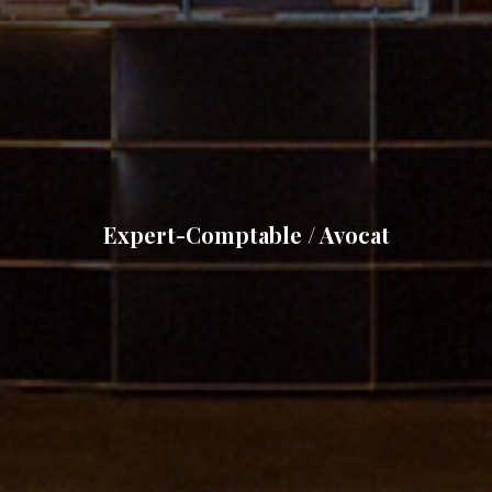
Expert-Comptable / Avocat